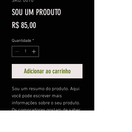
SKU: 0010
SOU UM PRODUTO
Preço
R$ 85,00
Quantidade
*
Adicionar ao carrinho
Sou um resumo do produto. Aqui 
você pode escrever mais 
informações sobre o seu produto. 
Os compradores gostam de saber 
o que vão obter antes de 
completar a compra.